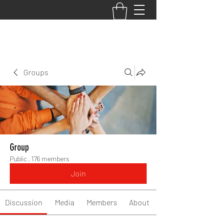
BACK TO THE BASICS ACADEMY
Groups
Group
Public
·
176 members
Join
Discussion
Media
Members
About