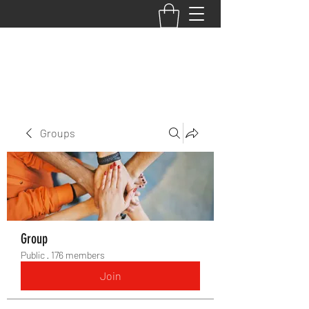
BACK TO THE BASICS ACADEMY
Groups
Group
Public
·
176 members
Join