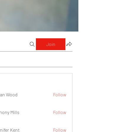
Join
lan Wood
Follow
hony Mills
Follow
nifer Kent
Follow