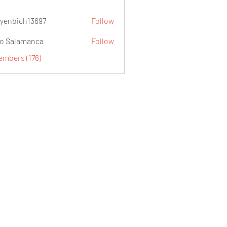
yenbich13697
Follow
ch13697
o Salamanca
Follow
embers (176)