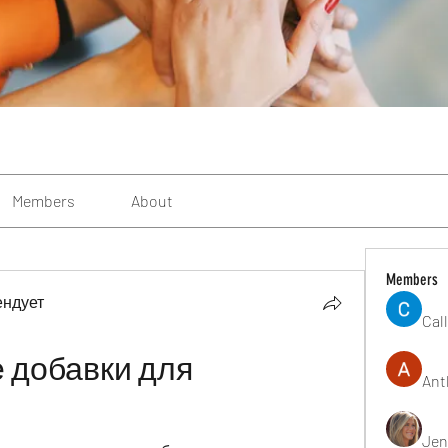
Members
About
Members
ендует
Cal
 добавки для 
Ant
Jen