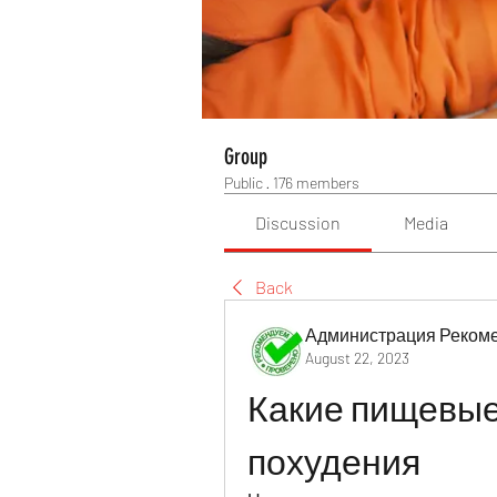
Group
Public
·
176 members
Discussion
Media
Back
Администрация Реком
August 22, 2023
Какие пищевые
похудения