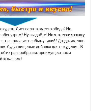
худеть. Лист салата вместо обеда? Не, 
обег утром? Ну вы даёте! Но что, если я скажу 
вес, не прилагая особых усилий? Да-да, именно 
ния будут пищевые добавки для похудения. В 
 об их разнообразии, преимуществах и 
йте начнем?