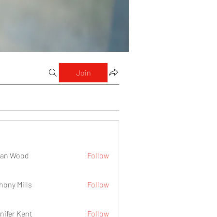
Join
lan Wood
Follow
hony Mills
Follow
nifer Kent
Follow