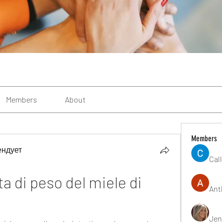
Members
About
Members
ендует
Cal
a di peso del miele di 
Ant
Jen