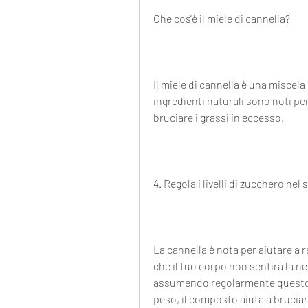
Che cos'è il miele di cannella?
Il miele di cannella è una miscela
ingredienti naturali sono noti per 
bruciare i grassi in eccesso.
4. Regola i livelli di zucchero nel
La cannella è nota per aiutare a re
che il tuo corpo non sentirà la ne
assumendo regolarmente questo m
peso, il composto aiuta a bruciare 