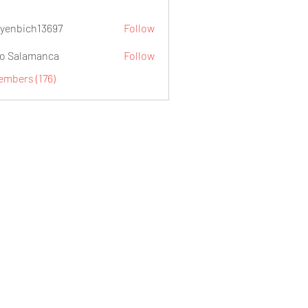
yenbich13697
Follow
ch13697
o Salamanca
Follow
embers (176)