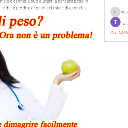
ele e cannella può aiutarti a perdere peso in 
ci della perdita di peso del miele di cannella.
ngu
nguyenbi
Tuc
See All M