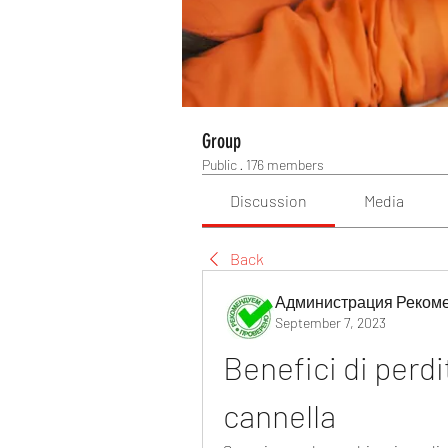
Group
Public
·
176 members
Discussion
Media
Back
Администрация Реком
September 7, 2023
Benefici di perdit
cannella