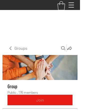
BACK TO THE BASICS ACADEMY
Groups
Group
Public
·
176 members
Join