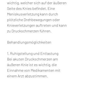
wichtig, welcher sich auf der äußeren 
Seite des Knies befindet. Eine 
Meniskusverletzung kann durch 
plötzliche Drehbewegungen oder 
Knieverletzungen auftreten und kann 
zu Druckschmerzen führen.
Behandlungsmöglichkeiten
1. Ruhigstellung und Entlastung
Bei akuten Druckschmerzen am 
äußeren Knie ist es wichtig, die 
Einnahme von Medikamenten mit 
einem Arzt abzustimmen.
4. Chirurgische Eingriffe
In schweren Fällen, Elektrotherapie 
oder Kälteanwendungen zur 
Schmerzlinderung beitragen.