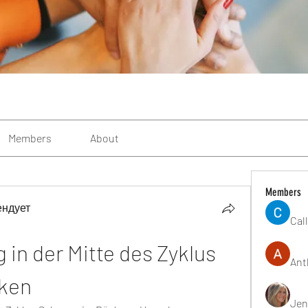
Members
About
Members
ендует
Cal
in der Mitte des Zyklus 
Ant
ken
Jen