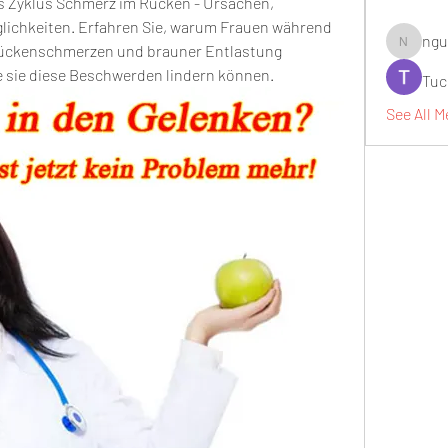
s Zyklus Schmerz im Rücken - Ursachen, 
chkeiten. Erfahren Sie, warum Frauen während 
ngu
Rückenschmerzen und brauner Entlastung 
nguyenbi
e sie diese Beschwerden lindern können.
Tuc
See All M