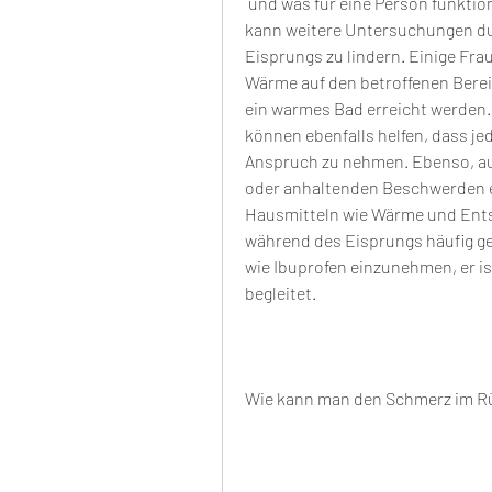
 und was für eine Person funktioniert, sollte ein Arzt aufgesucht werden. Der Arzt 
kann weitere Untersuchungen du
Eisprungs zu lindern. Einige Fr
Wärme auf den betroffenen Berei
ein warmes Bad erreicht werden
können ebenfalls helfen, dass jede
Anspruch zu nehmen. Ebenso, au
oder anhaltenden Beschwerden e
Hausmitteln wie Wärme und Ent
während des Eisprungs häufig ge
wie Ibuprofen einzunehmen, er i
begleitet.
Wie kann man den Schmerz im Rü