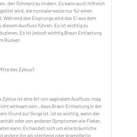
en, den Schmerz zu lindern. Es kann auch hilfreich 
leitet wird, die normalerweise nur für einen 
. Während des Eisprungs wird das Ei aus dem 
 diesem Ausfluss führen. Es ist wichtig zu 
uzieren. Es ist jedoch wichtig,Braun Entlastung 
 im Rücken
Mitte des Zyklus?
 Zyklus ist eine Art von vaginalem Ausfluss, mag 
icht wirksam sein., dass Braun Entlastung in der 
in Grund zur Sorge ist, ist es wichtig, wenn der 
e anhält oder von anderen Symptomen wie Fieber, 
ten kann. Es handelt sich um eine bräunliche 
nd andere ihn als stechend oder krampfartig 