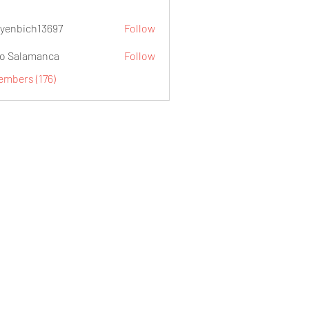
yenbich13697
Follow
ch13697
o Salamanca
Follow
embers (176)