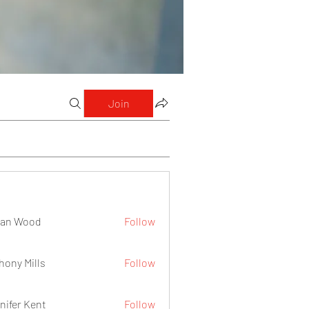
Join
lan Wood
Follow
hony Mills
Follow
nifer Kent
Follow