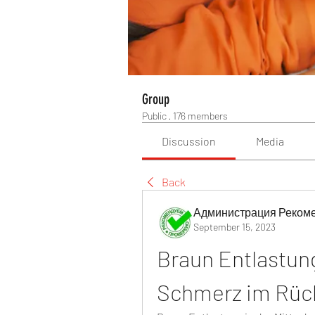
Group
Public
·
176 members
Discussion
Media
Back
Администрация Реком
September 15, 2023
Braun Entlastung 
Schmerz im Rüc