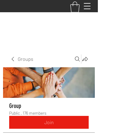
BACK TO THE BASICS ACADEMY
Groups
Group
Public
·
176 members
Join