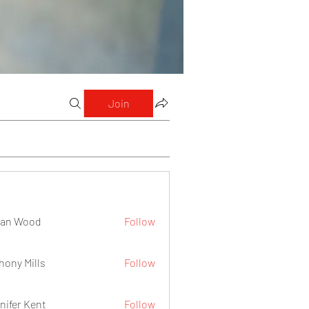
Join
lan Wood
Follow
hony Mills
Follow
nifer Kent
Follow