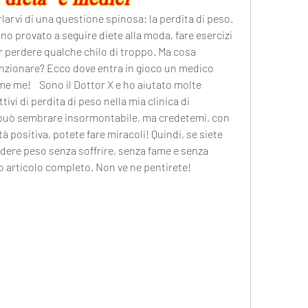
rlarvi di una questione spinosa: la perdita di peso. 
no provato a seguire diete alla moda, fare esercizi 
 perdere qualche chilo di troppo. Ma cosa 
zionare? Ecco dove entra in gioco un medico 
e me!    Sono il Dottor X e ho aiutato molte 
ivi di perdita di peso nella mia clinica di 
 può sembrare insormontabile, ma credetemi, con 
à positiva, potete fare miracoli! Quindi, se siete 
rdere peso senza soffrire, senza fame e senza 
io articolo completo. Non ve ne pentirete!