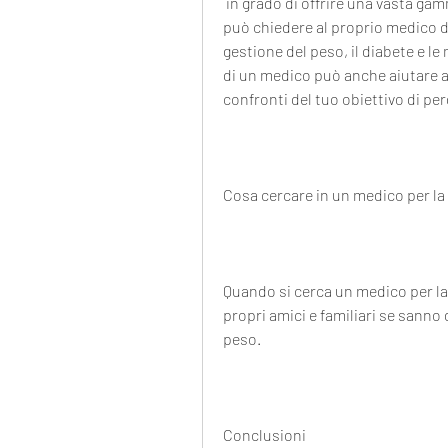
 in grado di offrire una vasta gamma di programmi e servizi di perdita di peso, NH. Si 
può chiedere al proprio medico d
gestione del peso, il diabete e le
di un medico può anche aiutare a 
confronti del tuo obiettivo di per
Cosa cercare in un medico per la
Quando si cerca un medico per la 
propri amici e familiari se sanno 
peso.
Conclusioni