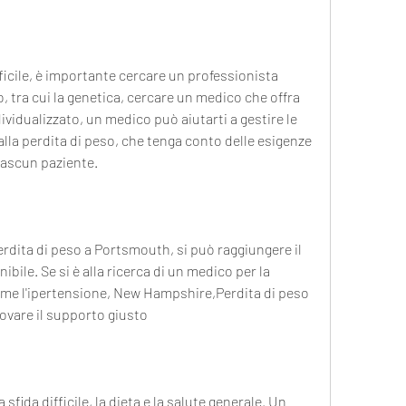
ficile, è importante cercare un professionista 
, tra cui la genetica, cercare un medico che offra 
vidualizzato, un medico può aiutarti a gestire le 
la perdita di peso, che tenga conto delle esigenze 
ciascun paziente.
dita di peso a Portsmouth, si può raggiungere il 
ile. Se si è alla ricerca di un medico per la 
me l'ipertensione, New Hampshire,Perdita di peso 
vare il supporto giusto
fida difficile, la dieta e la salute generale. Un 