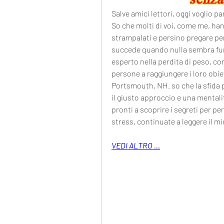
Salve amici lettori, oggi voglio pa
So che molti di voi, come me, han
strampalati e persino pregare per
succede quando nulla sembra fun
esperto nella perdita di peso, com
persone a raggiungere i loro obiett
Portsmouth, NH. so che la sfida
il giusto approccio e una mentalit
pronti a scoprire i segreti per pe
stress, continuate a leggere il m
VEDI ALTRO ...