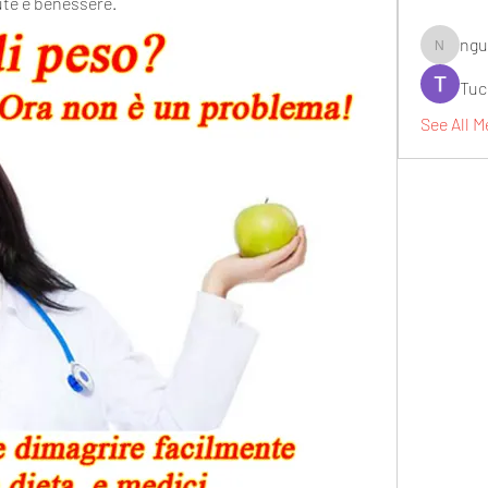
lute e benessere.
ngu
nguyenbi
Tuc
See All M