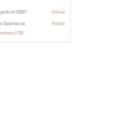
yenbich13697
Follow
ch13697
o Salamanca
Follow
embers (176)