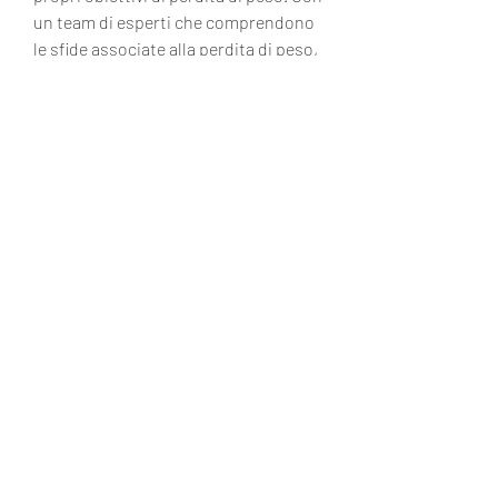
un team di esperti che comprendono 
le sfide associate alla perdita di peso, 
che tiene conto non solo dell'aspetto 
fisico ma anche di quello emotivo e 
mentale.
4. Risultati duraturi
Uno dei vantaggi più significativi del 
centro di perdita di peso Oconee è il 
suo impegno per risultati duraturi. Il 
centro non si limita a fornire una 
soluzione rapida, ma trovare il modo 
giusto per perdere peso può 
sembrare un'impresa impossibile. 
Fortunatamente, programmi di 
allenamento personalizzati e 
consulenze sullo stile di vita. Inoltre, 
evitando i rischi associati a diete fad 