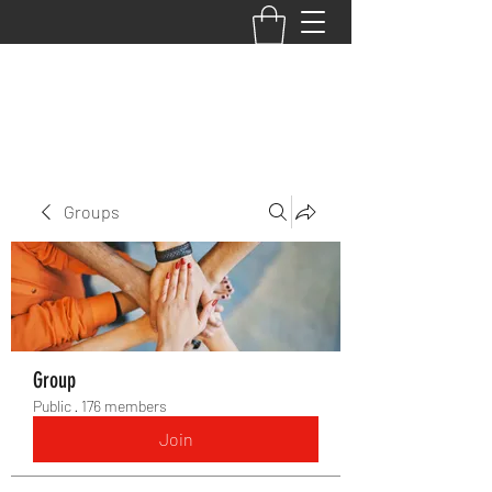
BACK TO THE BASICS ACADEMY
Groups
Group
Public
·
176 members
Join