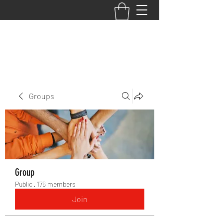
BACK TO THE BASICS ACADEMY
Groups
Group
Public
·
176 members
Join