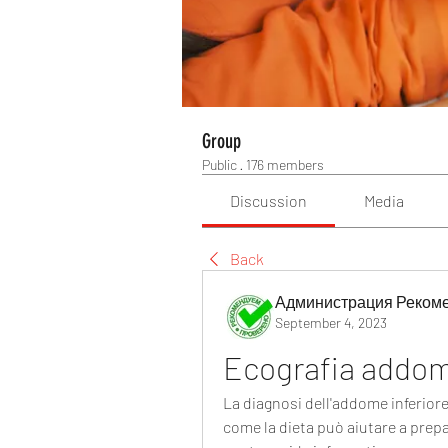
Group
Public
·
176 members
Discussion
Media
Back
Администрация Реком
September 4, 2023
Ecografia addome
La diagnosi dell'addome inferiore
come la dieta può aiutare a prepar