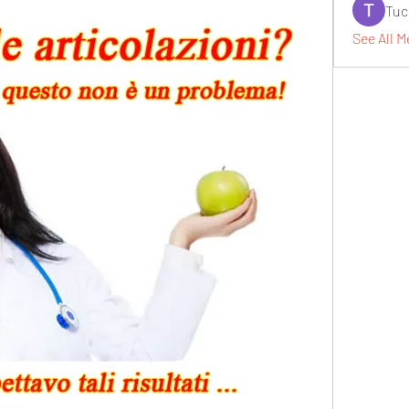
Tuc
See All M