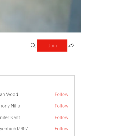
Join
lan Wood
Follow
hony Mills
Follow
nifer Kent
Follow
yenbich13697
Follow
ch13697