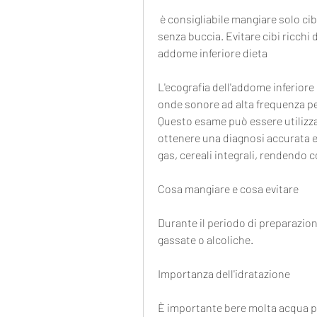
 è consigliabile mangiare solo cibi leggeri e facili da digerire, verdure cotte e frutta 
senza buccia. Evitare cibi ricchi 
addome inferiore dieta
L'ecografia dell'addome inferiore
onde sonore ad alta frequenza per
Questo esame può essere utilizzat
ottenere una diagnosi accurata e
gas, cereali integrali, rendendo co
Cosa mangiare e cosa evitare
Durante il periodo di preparazion
gassate o alcoliche.
Importanza dell'idratazione
È importante bere molta acqua pe