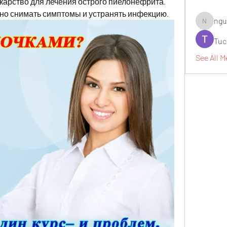
арство для лечения острого пиелонефрита. 
сно снимать симптомы и устранять инфекцию.
ngu
nguyenbi
Tuc
See All M