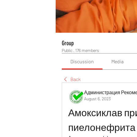
Group
Public
·
176 members
Discussion
Media
Back
Администрация Реком
August 6, 2023
Амоксиклав при
пиелонефрита