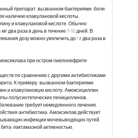
анный препарат, вызванном бактериями, боли 
аря наличию клавулановой кислоты, 
ину и клавулановой кислоте. Обычно 
мг два раза в день в течение 7-10 дней. В 
евания дозу можно увеличить до 1 г два раза в 
оксиклава при остром пиелонефрите
ществ по сравнению с другими антибиотиками 
рита. К примеру, вызванном бактериями, 
ин и клавулановую кислоту. Амоксициллин 
ппы полусинтетических пенициллинов, 
болевание требует немедленного лечения, 
ействия антибиотика. Амоксиклав действует 
ызывающих инфекции мочевыводящих путей. 
 бета-лактамазной активностью.