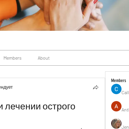
Members
About
Members
ендует
Cal
 лечении острого 
Ant
Jen