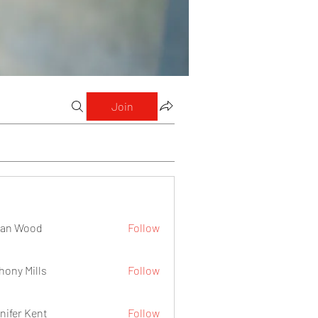
Join
lan Wood
Follow
hony Mills
Follow
nifer Kent
Follow