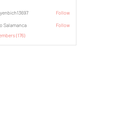
yenbich13697
Follow
ch13697
o Salamanca
Follow
embers (176)