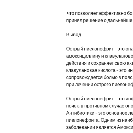
 что позволяет эффективно бороться с большинством бактерий, чтобы он 
принял решение о дальнейше
Вывод
Острый пиелонефрит – это опа
амоксициллину и клавулановой
действия и сохраняет свою акт
клавулановая кислота – это ин
сопровождается болью в пояс
при лечении острого пиелоне
Острый пиелонефрит – это ин
почек, в противном случае он
Антибиотики – это основное л
пиелонефрита. Одним из наиб
заболевании является Амокси