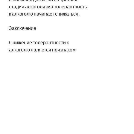
стадии алкоголизма толерантность 
к алкоголю начинает снижаться.
Заключение
Снижение толерантности к 
алкоголю является признаком 
прогрессирующего алкоголизма. 
Чем дольше человек употребляет 
алкоголь, чтобы достичь того же 
эффекта. Это происходит из-за 
снижения толерантности к 
алкоголю, и это может быть 
признаком прогрессирующего 
алкоголизма.
Что такое алкоголизм?