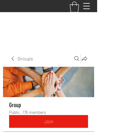
BACK TO THE BASICS ACADEMY
Groups
Group
Public
·
176 members
Join