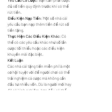
Yêu Cầu Cá Cược
: Bạn cần phải cược 
đủ số tiền quy định trước khi có thể 
rút tiền.
Điều Kiện Nạp Tiền
: Một số nhà cái 
yêu cầu bạn nạp thêm tiền để rút số 
tiền tặng.
Thực Hiện Các Điều Kiện Khác
: Có 
thể có các yêu cầu khác như số lần 
cược tối thiểu hoặc các điều kiện 
khuyến mãi đặc biệt.
Kết Luận
Các nhà cái tặng tiền miễn phí là một 
cơ hội tuyệt vời để người chơi có thể 
trải nghiệm cá cược mà không cần 
đầu tư nhiều vốn. Dù là người mới hay 
đã có kinh nghiệm, bạn đều có thể 
tận dụng các ưu đãi này để tối đa hóa 
cơ hội thắng lợi. Việc lựa chọn nhà cái 
phù hợp và hiểu rõ các điều kiện liên 