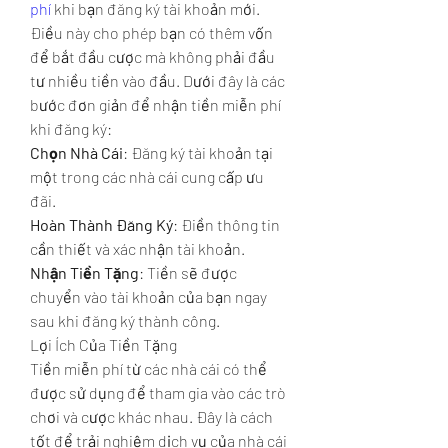
phí
 khi bạn đăng ký tài khoản mới. 
Điều này cho phép bạn có thêm vốn 
để bắt đầu cược mà không phải đầu 
tư nhiều tiền vào đầu. Dưới đây là các 
bước đơn giản để nhận tiền miễn phí 
khi đăng ký:
Chọn Nhà Cái
: Đăng ký tài khoản tại 
một trong các nhà cái cung cấp ưu 
đãi.
Hoàn Thành Đăng Ký
: Điền thông tin 
cần thiết và xác nhận tài khoản.
Nhận Tiền Tặng
: Tiền sẽ được 
chuyển vào tài khoản của bạn ngay 
sau khi đăng ký thành công.
Lợi Ích Của Tiền Tặng
Tiền miễn phí từ các nhà cái có thể 
được sử dụng để tham gia vào các trò 
chơi và cược khác nhau. Đây là cách 
tốt để trải nghiệm dịch vụ của nhà cái 