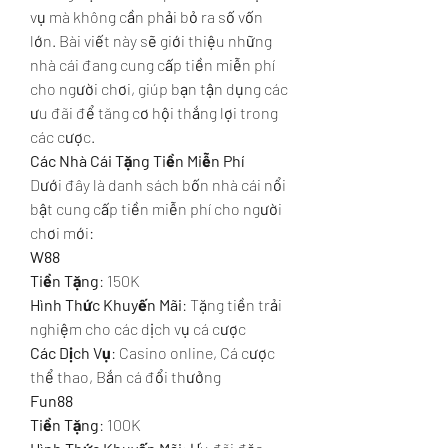
vụ mà không cần phải bỏ ra số vốn 
lớn. Bài viết này sẽ giới thiệu những 
nhà cái đang cung cấp tiền miễn phí 
cho người chơi, giúp bạn tận dụng các 
ưu đãi để tăng cơ hội thắng lợi trong 
các cược.
Các Nhà Cái Tặng Tiền Miễn Phí
Dưới đây là danh sách bốn nhà cái nổi 
bật cung cấp tiền miễn phí cho người 
chơi mới:
W88
Tiền Tặng
: 150K
Hình Thức Khuyến Mãi
: Tặng tiền trải 
nghiệm cho các dịch vụ cá cược
Các Dịch Vụ
: Casino online, Cá cược 
thể thao, Bắn cá đổi thưởng
Fun88
Tiền Tặng
: 100K