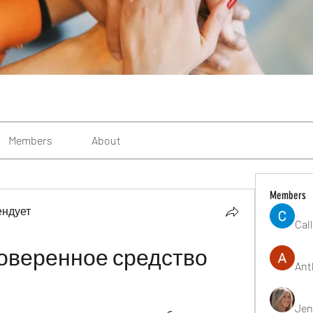
Members
About
Members
ендует
Cal
оверенное средство 
Ant
Jen