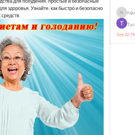
ства для похудения: простые и безопасные 
ля здоровья. Узнайте, как быстро и безопасно 
ngu
 средств.
nguyenbi
Tuc
See All M