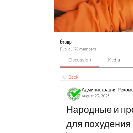
Group
Public
·
176 members
Discussion
Media
Back
Администрация Реком
August 23, 2023
Народные и пр
для похудения