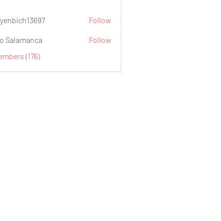
yenbich13697
Follow
ch13697
o Salamanca
Follow
embers (176)