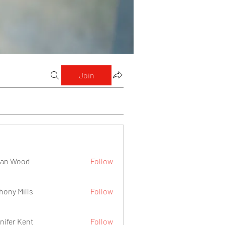
Join
lan Wood
Follow
hony Mills
Follow
nifer Kent
Follow