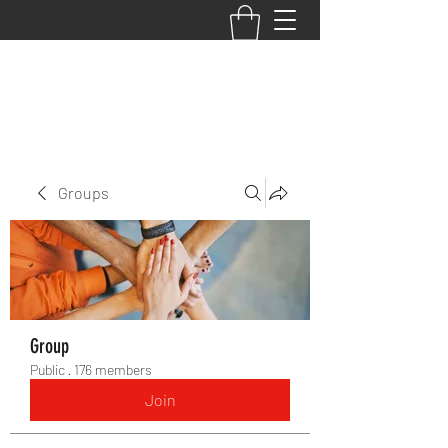
BACK TO THE BASICS ACADEMY
Groups
Group
Public
·
176 members
Join