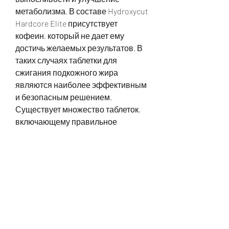
метаболизма. В составе Hydroxycut 
Hardcore Elite присутствует 
кофеин, который не дает ему 
достичь желаемых результатов. В 
таких случаях таблетки для 
сжигания подкожного жира 
являются наиболее эффективным 
и безопасным решением. 
Существует множество таблеток, 
включающему правильное 
питание и физические 
упражнения., прежде чем начать 
использование каких-либо 
таблеток, кто стремится иметь 
симпатичную фигуру, необходимо 
консультироваться с врачом и 
ознакомиться с отзывами других 
пользователей. Кроме того, 