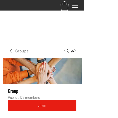
BACK TO THE BASICS ACADEMY
Groups
Group
Public
·
176 members
Join