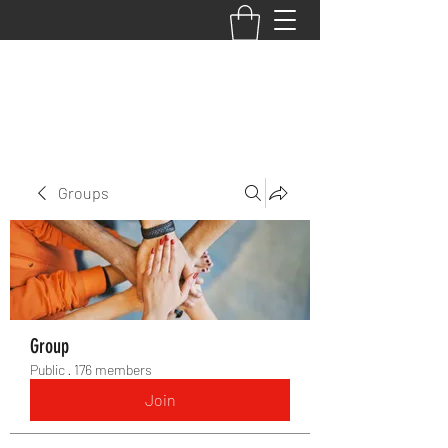
BACK TO THE BASICS ACADEMY
Groups
Group
Public
·
176 members
Join