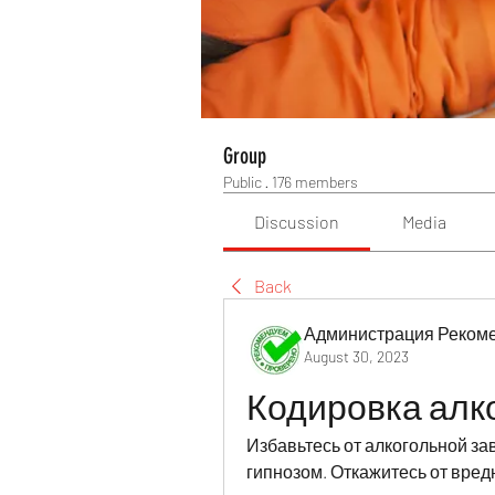
Group
Public
·
176 members
Discussion
Media
Back
Администрация Реком
August 30, 2023
Кодировка алк
Избавьтесь от алкогольной з
гипнозом. Откажитесь от вред