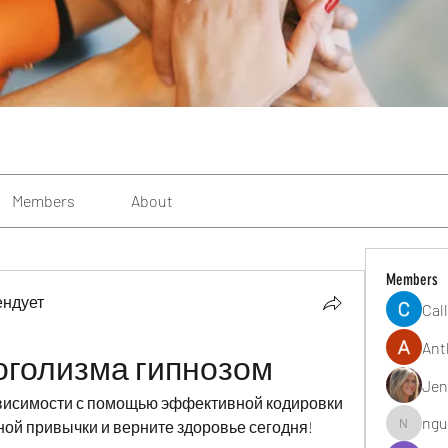
Members
About
Members
ендует
Cal
Ant
оголизма гипнозом
Jen
ависимости с помощью эффективной кодировки 
ngu
ной привычки и верните здоровье сегодня!
nguyenbi