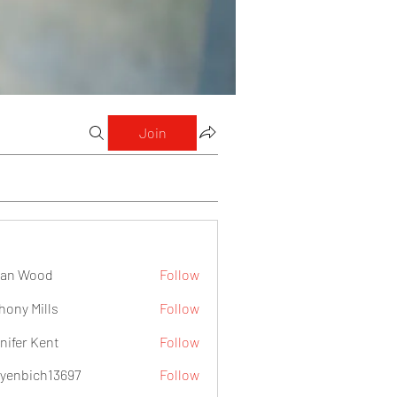
Join
lan Wood
Follow
hony Mills
Follow
nifer Kent
Follow
yenbich13697
Follow
ch13697