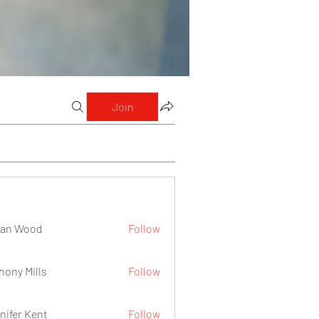
Join
lan Wood
Follow
hony Mills
Follow
nifer Kent
Follow