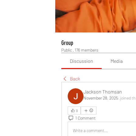
Group
Public
·
176 members
Discussion
Media
Back
Jackson Thomsan
November 28, 2025
·
joined t
0
1 Comment
Write a comment...