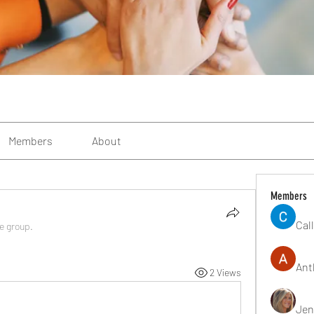
Members
About
Members
Cal
he group.
Ant
2 Views
Jen