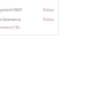
yenbich13697
Follow
ch13697
o Salamanca
Follow
embers (176)